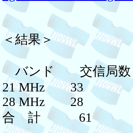
＜結果＞
バンド 交信局数
21 MHz 3
28 MHz 2
合 計 61 112