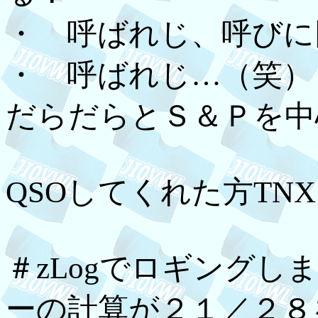
・ 呼ばれじ、呼びに
・ 呼ばれじ…（笑）
だらだらとＳ＆Ｐを中
QSOしてくれた方TNX
＃zLogでロギング
ーの計算が２１／２８