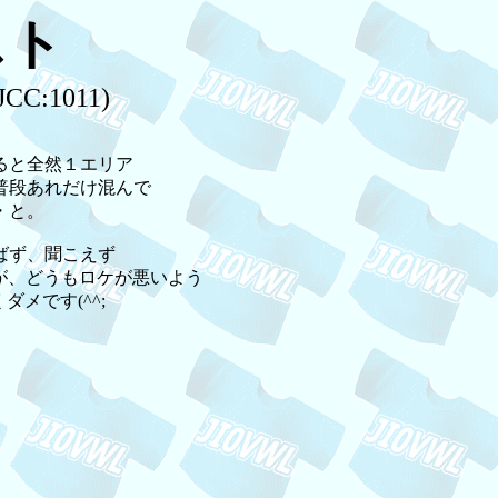
スト
C:1011)
ると全然１エリア
普段あれだけ混んで
・と。
ばず、聞こえず
が、どうもロケが悪いよう
メです(^^;