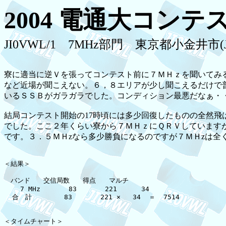
2004 電通大コンテ
JI0VWL/1 7MHz部門 東京都小金井市(JC
寮に適当に逆Ｖを張ってコンテスト前に７ＭＨｚを聞いてみ
など近場が聞こえない。６，８エリアが少し聞こえるだけで
いるＳＳＢがガラガラでした。コンディション最悪だなぁ・
結局コンテスト開始の17時頃には多少回復したものの全然飛
でした。ここ２年くらい寮から７ＭＨｚにＱＲＶしています
です。３．５ＭＨzなら多少勝負になるのですが７ＭＨzは全くダ
＜結果＞

　バンド　　交信局数　　得点　　マルチ

    7 MHz       83       221      34

  合　計        83       221 ×   34  ＝  7514

＜タイムチャート＞
