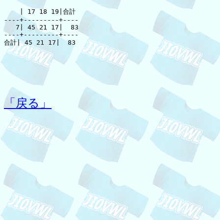
    | 17 18 19|合計

----+---------+----

   7| 45 21 17|  83

----+---------+----

合計| 45 21 17|  83

「戻る」