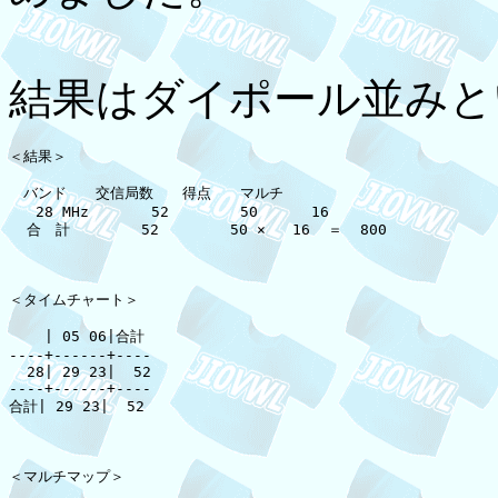
結果はダイポール並みと
＜結果＞

　バンド　　交信局数　　得点　　マルチ

   28 MHz       52        50      16

  合　計        52        50 ×   16  ＝  800

＜タイムチャート＞

    | 05 06|合計

----+------+----

  28| 29 23|  52

----+------+----

合計| 29 23|  52

＜マルチマップ＞
