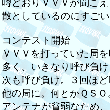
噂どおりＶＶＶが聞こえ
散としているのにすごいh
コンテスト開始
ＶＶＶを打っていた局を
多く、いきなり呼び負け
次も呼び負け。３回ほど
他の局に。何とかＱＳＯ
アンテナが貧弱なため、