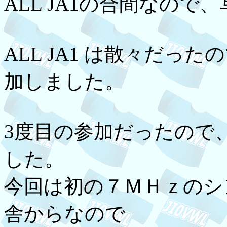
ALL JA1の合間なので
ALL JA1 は散々だ
加しました。
3度目の参加だったので
した。
今回は初の７ＭＨｚのシ
舎からなので