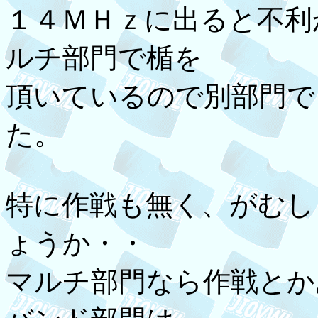
１４ＭＨｚに出ると不利
ルチ部門で楯を
頂いているので別部門で
た。
特に作戦も無く、がむし
ょうか・・
マルチ部門なら作戦とか