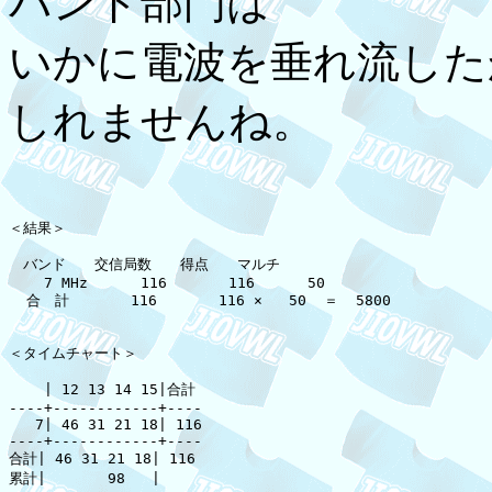
バンド部門は
いかに電波を垂れ流した
しれませんね。
＜結果＞

　バンド　　交信局数　　得点　　マルチ

    7 MHz      116       116      50

  合　計       116       116 ×   50  ＝  5800

＜タイムチャート＞

    | 12 13 14 15|合計

----+------------+----

   7| 46 31 21 18| 116

----+------------+----

合計| 46 31 21 18| 116

累計|       98   |