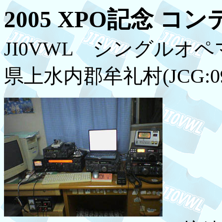
2005 XPO記念 コ
JI0VWL シングルオ
県上水内郡牟礼村(JCG:09