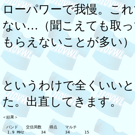
ローパワーで我慢。これ
ない…（聞こえても取っ
もらえないことが多い）
というわけで全くいいと
た。出直してきます。
＜結果＞

　バンド　　交信局数　　得点　　マルチ

  1.9 MHz       34        34      15
