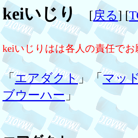
keiいじり
[
戻る
] [
T
keiいじりはは各人の責任で
「
エアダクト
」「
マッ
ブウーハー
」