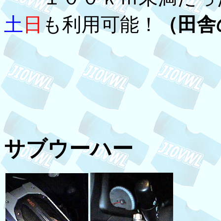
土
日
も利用可能！
（田舎
サブウーハー