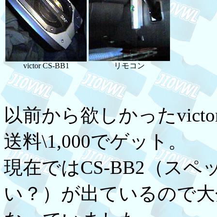
victor CS-BB1
リモコン
以前から欲しかったvictor 
送料\1,000でゲット。
現在ではCS-BB2（ス
い？）が出ているので大