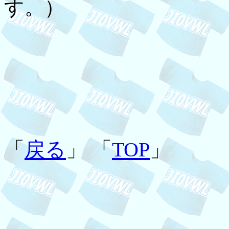
す。）
「
戻る
」 「
TOP
」