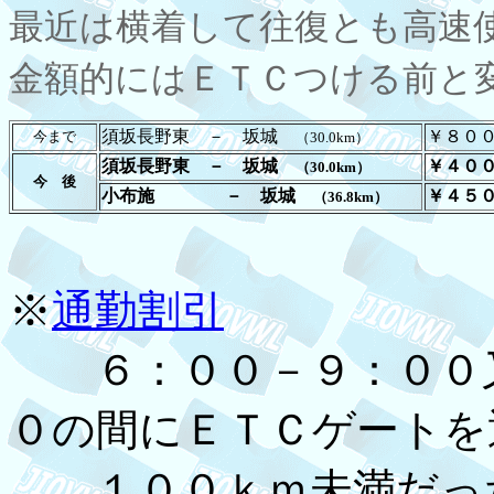
最近は横着して往復とも高速
金額的にはＥＴＣつける前と変わ
須坂長野東 － 坂城
￥８０
今まで
（30.0km）
須坂長野東 － 坂城
￥４０
（30.0km）
今 後
小布施 － 坂城
￥４５
（36.8km）
※
通勤割引
６：００－９：００又
０の間にＥＴＣゲートを
１００ｋｍ未満だった