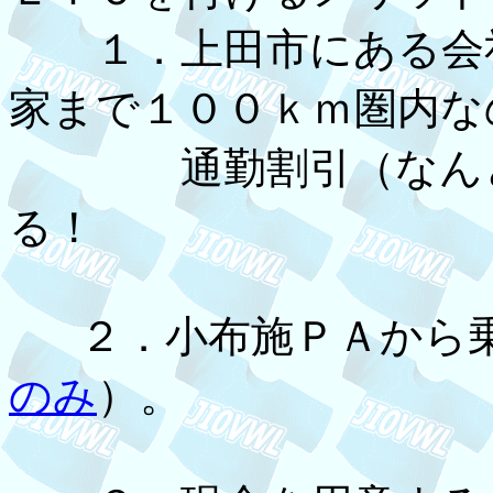
１．上田市にある会社
家まで１００ｋｍ圏内な
通勤割引（なんと５
る！
２．小布施ＰＡから
のみ
）。